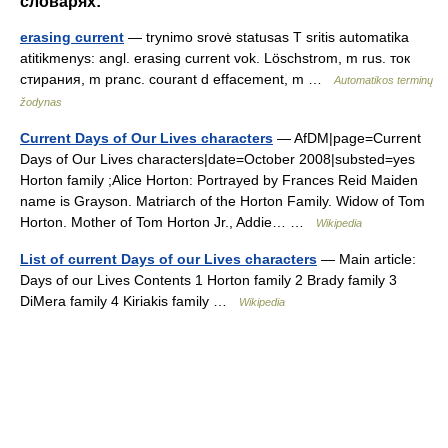
словарях:
erasing current
— trynimo srovė statusas T sritis automatika
atitikmenys: angl. erasing current vok. Löschstrom, m rus. ток
стирания, m pranc. courant d effacement, m …
Automatikos terminų
žodynas
Current Days of Our Lives characters
— AfDM|page=Current
Days of Our Lives characters|date=October 2008|substed=yes
Horton family ;Alice Horton: Portrayed by Frances Reid Maiden
name is Grayson. Matriarch of the Horton Family. Widow of Tom
Horton. Mother of Tom Horton Jr., Addie… …
Wikipedia
List of current Days of our Lives characters
— Main article:
Days of our Lives Contents 1 Horton family 2 Brady family 3
DiMera family 4 Kiriakis family …
Wikipedia