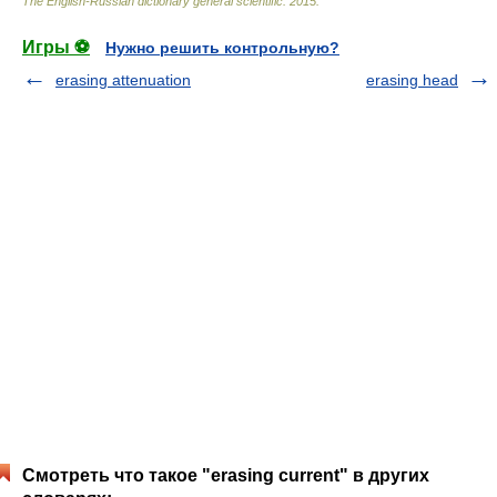
The English-Russian dictionary general scientific
.
2015
.
Игры ⚽
Нужно решить контрольную?
erasing attenuation
erasing head
Смотреть что такое "erasing current" в других