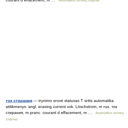
courant d effacement, m …
Automatikos terminų žodynas
ток стирания
— trynimo srovė statusas T sritis automatika
atitikmenys: angl. erasing current vok. Löschstrom, m rus. ток
стирания, m pranc. courant d effacement, m …
Automatikos terminų
žodynas