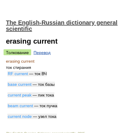
The English-Russian dictionary general
scientific
erasing current
Толкование
Перевод
erasing current
ток стирания
RF current
— ток ВЧ
base current
— ток базы
current peak
— пик тока
beam current
— ток пучка
current node
— узел тока